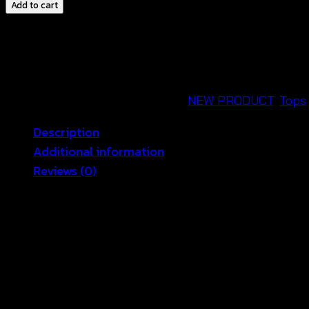
เบ
Add to cart
ลาส์
สาย
เดี่ยว
แต่ง
พู่
SKU:
580901130150
Categories:
NEW PRODUCT
,
Tops
ไหม
Description
พรม-580901130160
Additional information
quantity
Reviews (0)
แฟชั่นวันหยุดที่สาวๆ ต้องมีติดตุ้ เสื้อเบลาส์สายเดี่ยวที่มา
เต็มเปี่ยมไปด้วยความมีสไตล์ อก F
ก Free size ยาว 40″
color
beige, black, green, red, oldrose, white