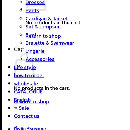
Dresses
Pants
Cardigan & Jacket
No products in the cart.
Set & Jumpsuit
Skirt
Return to shop
Bralette & Swimwear
Cart
Lingerie
Accessories
Life style
how to order
wholesale
No products in the cart.
CATALOGUE
English
Return to shop
⭐ Sale
Contact us
ซื้อสินค้าขายส่ง