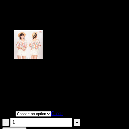
เสื้อเบลาส์สายเดี่ยว แต่งพู
฿
320
เนื้อผ้านิ่มสวมใส่สบาย
คัตติ้งเนี๊ยบสวยตรงตามแบบ
ดีไซย์น่ารัก เนื้อผ้าบางเบา เหมาะกับวันหยุด
color
Clear
เสื้อ