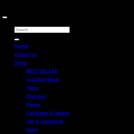
Copyright 2026 ©
TEN SHOP
Search
for:
home
About us
Shop
BEST SELLER
Crochet Wear
Tops
Dresses
Pants
Cardigan & Jacket
Set & Jumpsuit
Skirt