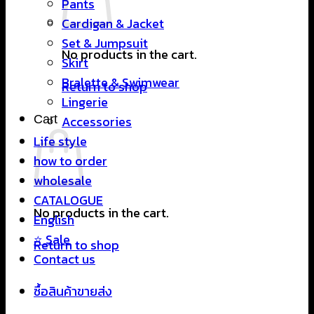
Pants
Cardigan & Jacket
Set & Jumpsuit
No products in the cart.
Skirt
Bralette & Swimwear
Return to shop
Lingerie
Cart
Accessories
Life style
how to order
wholesale
CATALOGUE
No products in the cart.
English
⭐ Sale
Return to shop
Contact us
ซื้อสินค้าขายส่ง