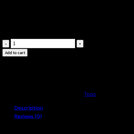
ถักฉลุลายดอกเดซี่
คอทรงกลม
แขนยาว
ไม่มีซับใน
เสื้อ
ลูกไม้
Add to cart
ลาย
ดอก
เด
ซี่-580401030120
quantity
SKU:
580401030120-B
Category:
Tops
Description
Reviews (0)
เสื้อคลุมโครเชต์ลายดอกเดซี่ แขนยาวเนื้องานเกรดคุณภาพ