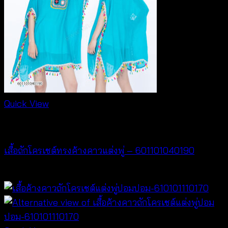
Quick View
NEW PRODUCT
เสื้อถักโครเชต์ทรงค้างคาวแต่งพู่ – 601101040190
฿
380