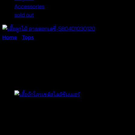
Accessories
sold out
Home
/
Tops
เสื้อลูกไม้ ลายดอกเด
ซี่-580401030120
฿
240
ผ้าคอตตอน