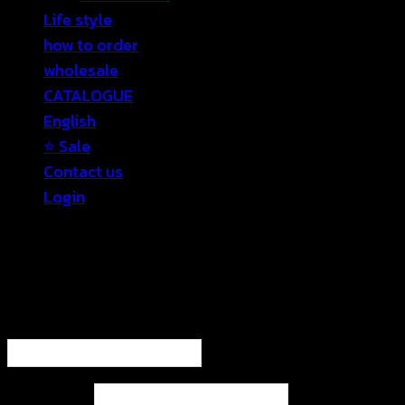
Life style
how to order
wholesale
CATALOGUE
English
⭐ Sale
Contact us
Login
Login
Required
Username or email address
*
Required
Password
*