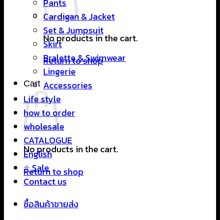
Pants
Cardigan & Jacket
Set & Jumpsuit
No products in the cart.
Skirt
Bralette & Swimwear
Return to shop
Lingerie
Cart
Accessories
Life style
how to order
wholesale
CATALOGUE
No products in the cart.
English
⭐ Sale
Return to shop
Contact us
ซื้อสินค้าขายส่ง