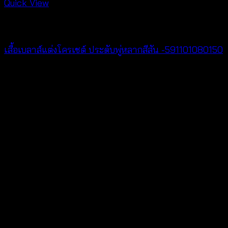
Quick View
NEW PRODUCT
เสื้อเบลาส์แต่งโครเชต์ ประดับพู่หลากสีสัน -591101080150
฿
300
V