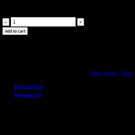
฿
220
Sleeveless
blouse
Add to cart
with
sequins-
เสื้อ
กล้าม
ปัก
SKU:
570601090110-A3
Categories:
Best seller
,
Tops
เลื่อม
Description
ลาย
Reviews (0)
ดอก-
570601090110
quantity