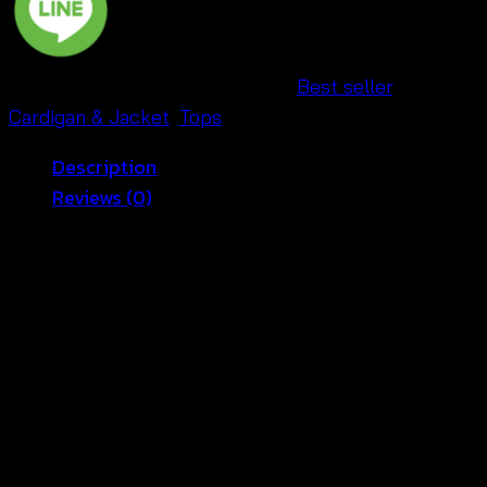
SKU:
560401100130
Categories:
Best seller
,
Cardigan & Jacket
,
Tops
Description
Reviews (0)
สวยหวานสุดๆกับเสื้อคลุมถักโครเชต์จากแบรนด์ Ten shop
ประตูน้ำ ดีไซน์หน้าสั้นหลังยาว ทรงผ่าหน้ามีสายผูกโบว์
กลางอก ด้านหน้าถักลายตาข่าย ด้านหลังถักลายดอกไม้สี
ซ้อนกันแบบเรเยอร์ สะดุดตามากค่ะ แขนกุดระบายไม่ร้อน
ค่ะ ใส่คลุมได้ชิวๆเลยค่ะ
อก 34-40 นิ้ว ยาว 24 นิ้ว
สัดส่วนนางแบบ 32-24-34 สูง 169 cm