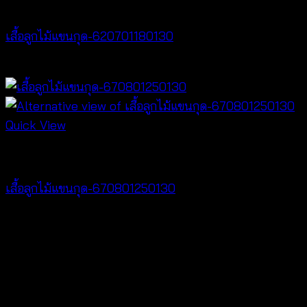
Tops
เสื้อลูกไม้แขนกุด-620701180130
฿
260
Quick View
NEW PRODUCT
เสื้อลูกไม้แขนกุด-670801250130
฿
260
V