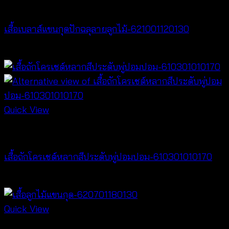
NEW PRODUCT
เสื้อเบลาส์แขนกุดปักฉลุลายลูกไม้-621001120130
฿
280
Quick View
NEW PRODUCT
เสื้อถักโครเชต์หลากสีประดับพู่ปอมปอม-610301010170
฿
340
Quick View