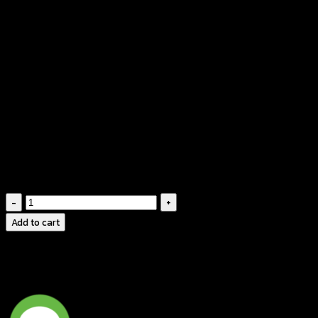
฿
260
ดีไซน์หน้าสั้นหลังยาว
ทรงผ่าหน้า
มีสายผูกโบว์กลางอก
ด้านหน้าถักลายตาข่าย
ด้านหลังถักลายดอกไม้
แขนกุดระบาย
สีพาสเทลหวานๆ
เสื้อ
คลุม
Add to cart
ถัก
โค
รเชต์-560401100130
quantity