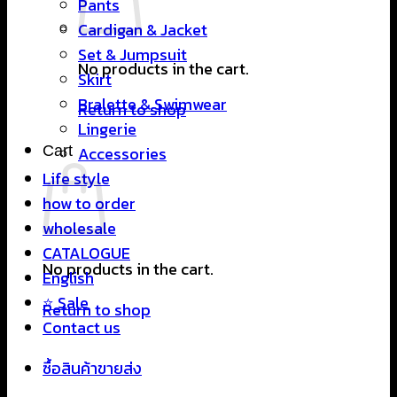
Pants
Cardigan & Jacket
Set & Jumpsuit
No products in the cart.
Skirt
Bralette & Swimwear
Return to shop
Lingerie
Cart
Accessories
Life style
how to order
wholesale
CATALOGUE
No products in the cart.
English
⭐ Sale
Return to shop
Contact us
ซื้อสินค้าขายส่ง