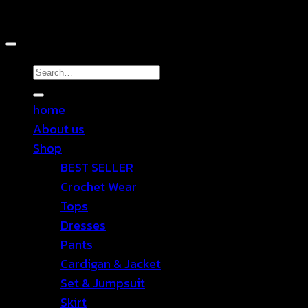
Copyright 2026 ©
TEN SHOP
Search
for:
home
About us
Shop
BEST SELLER
Crochet Wear
Tops
Dresses
Pants
Cardigan & Jacket
Set & Jumpsuit
Skirt