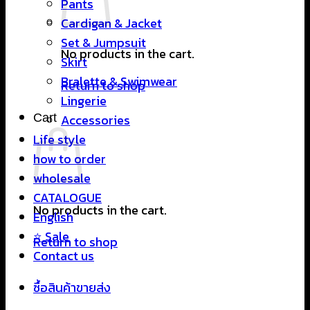
Pants
Cardigan & Jacket
Set & Jumpsuit
No products in the cart.
Skirt
Bralette & Swimwear
Return to shop
Lingerie
Cart
Accessories
Life style
how to order
wholesale
CATALOGUE
No products in the cart.
English
⭐ Sale
Return to shop
Contact us
ซื้อสินค้าขายส่ง