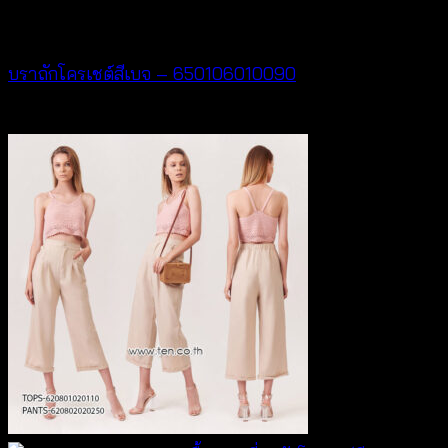
Bralette & Swimwear
บราถักโครเชต์สีเบจ – 650106010090
฿
180