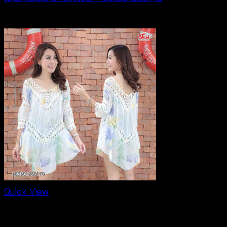
฿
280
Quick View
Crochet wear