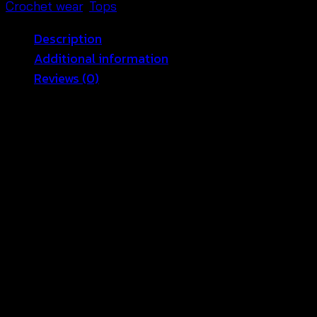
Crochet wear
,
Tops
Description
Additional information
Reviews (0)
เสื้อเกาะอ
กผ้าถัก ดูสวยเย้ายวนใจได้แม้ในวันพ
ักผ่อนริม
หาดด้วยเสื้อเกาะอ
กผ้าถักด้วยโทนสีเรียบที่จับคู่มาก
ับ
แพทเทิร์นผ้าถักนิตสุดคลา
สสิก เสื้อเบลาส์เกาะอกพร้อมสาย
เ
ชือกผูกตัวนี้นับเป็นไอเท็ม
ชิ้นโด่นสำหรับการแต่งสไตล์
แฟชั่นลุคฤดูร้อนสุดแซ่บ
COLOR
WHITE, BEIGE