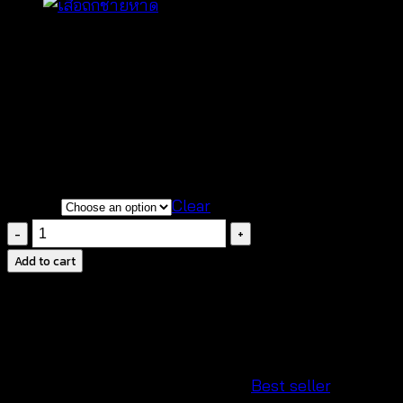
฿
260
ผลิตจากโครเชต์อย่างดี สวมใส่สบาย
ดีไซน์น่ารักเหมาะใส่วันสบายๆ
งานถักแฮนด์เมด ตัวเสื้อสวยตรงตามแบบ
COLOR
Clear
เสื้อ
เกาะ
Add to cart
อก
ถัก
ไหม
พรม-540206050130
quantity
SKU:
540206050130
Categories:
Best seller
,