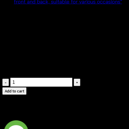
฿
360
นางแบบใส่ถ่ายจากสินค้าจริง ดีไซน์น่ารัก สวยตรง
ตามแบบ
เนื้อผ้านิ่มโปร่ง บางเบา สวมใส่สบาย เคลื่อนไหว
คล่องแคล่ว
ดีไซนืน่ารัก เหมาะใส่ไปเที่ยว หรือใส่ไปคาเฟ่
เสื้อ
ถัก
Add to cart
โค
รเชต์
สไตล์
ซัมเมอร์