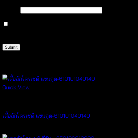
Email
*
Save my name, email, and website in this browser
for the next time I comment.
Related products
Quick View
Crochet wear
เสื้อถักโครเชต์ แขนกุด-610101040140
฿
280