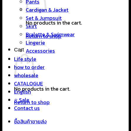
Pants
Cardigan & Jacket
Set & Jumpsuit
No products in the cart.
Skirt
Bralette & Swimwear
Return to shop
Lingerie
Cart
Accessories
Life style
how to order
wholesale
CATALOGUE
No products in the cart.
English
⭐ Sale
Return to shop
Contact us
ซื้อสินค้าขายส่ง