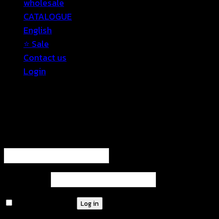
wholesale
CATALOGUE
English
⭐ Sale
Contact us
Login
Login
Required
Username or email address
*
Required
Password
*
Remember me
Log in