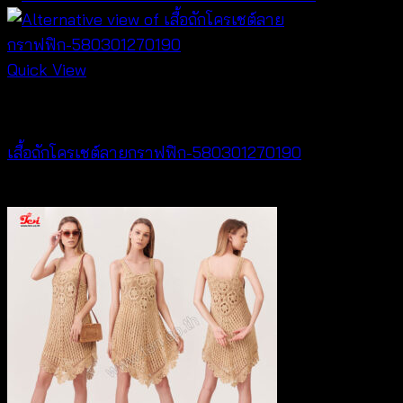
Quick View
Crochet wear
เสื้อถักโครเชต์ลายกราฟฟิก-580301270190
฿
380