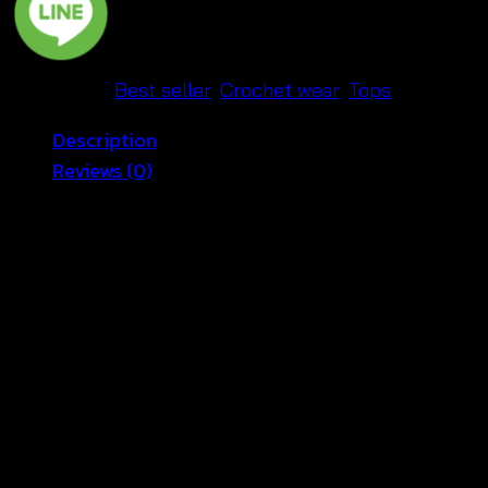
ขาว-601101130180
quantity
Categories:
Best seller
,
Crochet wear
,
Tops
Description
Reviews (0)
ปรับลุต มาแต่งสไตล์สาวสวยริมหาดที่ดูมีเอกลักษณ์ด้วยเสื้อ
เบลาส์แขนกุดผ้าโครเชต์ถักเนื้อโปร่ง จากแบรนด์ TEN
SHOP รังสรรค์ลุยสวยเผ็ดซาบซ่ารับซัมเมอร์ได้ทันทีที่่คุณ
เลือกจับคู่เสื้อเบลาส์โครเชต์แขนกุดตัวนี้เข้ากับชุดว่ายน้ำตัว
โปรดของคุณ พร้อมมั่นใจในสไตล์แสนเซ็กซี่ตลอดช่วงวัน
อากาศอบอุ่น
รอบอก x ความยาว:
One Size (32-38″ x 34″)