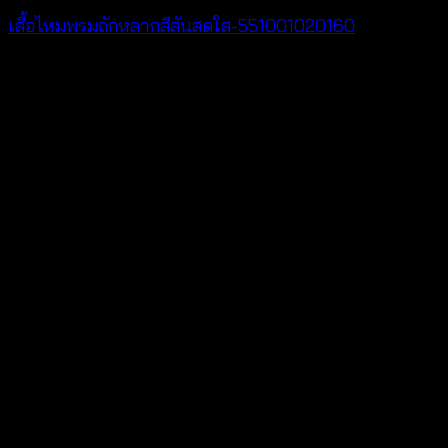
เสื้อไหมพรมถักหลากสีสันสดใส-551001020160
฿
320
V