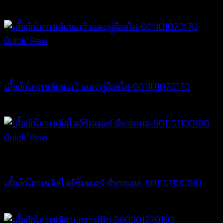
฿
260
Quick View
Crochet wear
เสื้อถักโครเชต์แขนเว้าแต่งพู่สีสดใส-601101070170
฿
340
Quick View
Crochet wear
เสื้อถักโครเชต์สไตล์ซัมเมอร์ สีพาสเทล-601101130180
฿
360