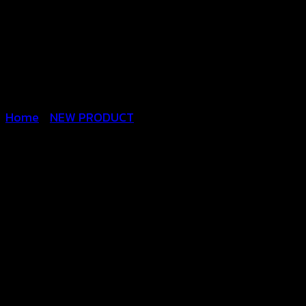
Home
/
NEW PRODUCT
เสื้อถักโครเชต์สายไขว้
หลัง-641101170150
฿
300