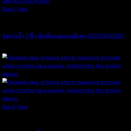
Quick View
Bralette & Swimwear
ชุดว่ายน้ำ 3 ชิ้น สีเหลืองแต่งแถบสีแดง-620315040360
Original
Current
฿
720
฿
159
price
price
was:
is:
฿720.
฿159.
Quick View
NEW PRODUCT