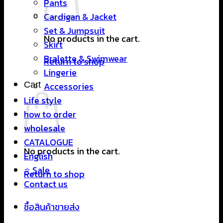
Pants
Cardigan & Jacket
Set & Jumpsuit
No products in the cart.
Skirt
Bralette & Swimwear
Return to shop
Lingerie
Cart
Accessories
Life style
how to order
wholesale
CATALOGUE
No products in the cart.
English
⭐ Sale
Return to shop
Contact us
ซื้อสินค้าขายส่ง