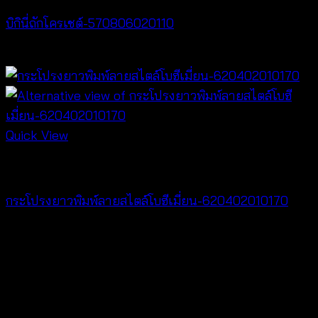
บิกินี่ถักโครเชต์-570806020110
Price
฿
220
–
฿
240
range:
฿220
through
฿240
Quick View
NEW PRODUCT
กระโปรงยาวพิมพ์ลายสไตล์โบฮีเมี่ยน-620402010170
฿
340
V