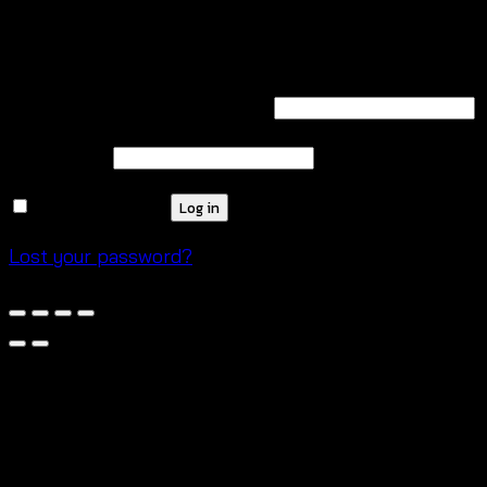
Login
Required
Username or email address
*
Required
Password
*
Remember me
Log in
Lost your password?