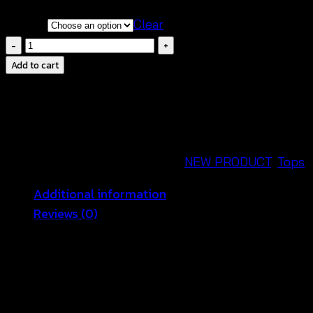
COLOR
Clear
เสื้อ
ถัก
Add to cart
โค
รเชต์
สาย
ไขว้
หลัง-641101170150
SKU:
641101170150
Categories:
NEW PRODUCT
,
Tops
quantity
Additional information
Reviews (0)
COLOR
WHIITE, BEIGE
Reviews