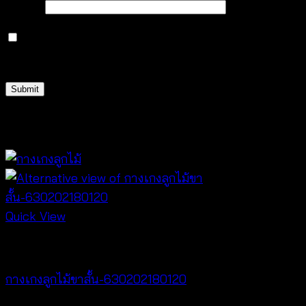
Email
*
Save my name, email, and website in this browser
for the next time I comment.
Related products
Quick View
NEW PRODUCT
กางเกงลูกไม้ขาสั้น-630202180120