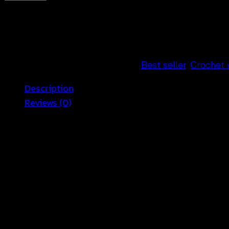
ถัก
แต่ง
ช่าย
พู่-590901040130
quantity
SKU:
590901040120
Categories:
Best seller
,
Crochet 
Description
Reviews (0)
Detail อก 34-38 นิ้ว ยาว 25 นิ้ว
สัดส่วนนางแบบ 32-24-34 สูง 169 cm
Reviews
There are no reviews yet.
Be the first to review “เสื้อกล้ามถักแต่งช่ายพู่-