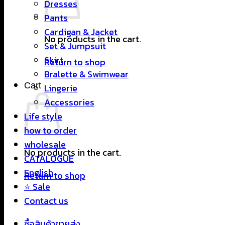
Dresses
Pants
Cardigan & Jacket
No products in the cart.
Set & Jumpsuit
Skirt
Return to shop
Bralette & Swimwear
Cart
Lingerie
Accessories
Life style
how to order
wholesale
No products in the cart.
CATALOGUE
English
Return to shop
⭐ Sale
Contact us
ซื้อสินค้าขายส่ง