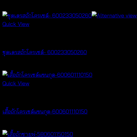
฿
340
Quick View
Crochet wear
ชุดเดรสถักโครเชต์- 600233050260
฿
520
Quick View
Crochet wear
เสื้อถักโครเชต์แขนกุด-600601110150
฿
300