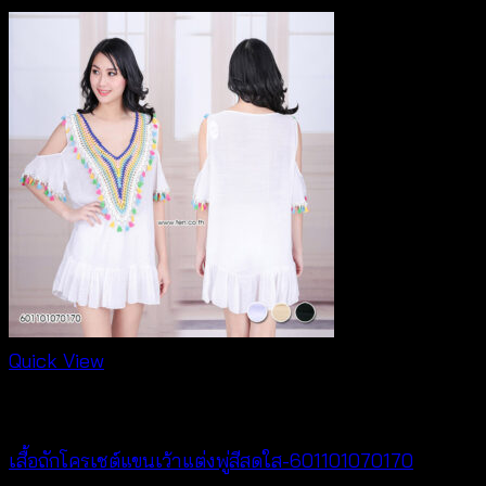
Quick View
Crochet wear
เสื้อถักโครเชต์แขนเว้าแต่งพู่สีสดใส-601101070170