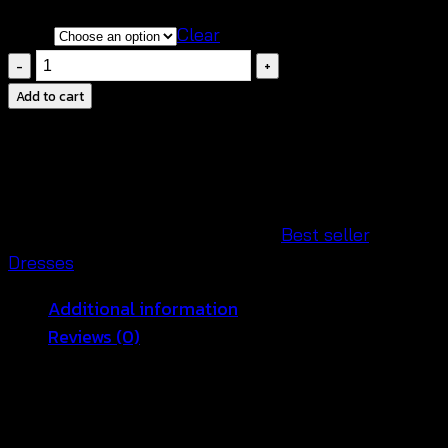
color
Clear
ชุด
เด
Add to cart
รส
ถัก
โค
รเชต์
ตัว
SKU:
640133080200
Categories:
Best seller
,
ยาว-640133080200
Dresses
quantity
Additional information
Reviews (0)
color
BLACK, WHITE, BEIGE