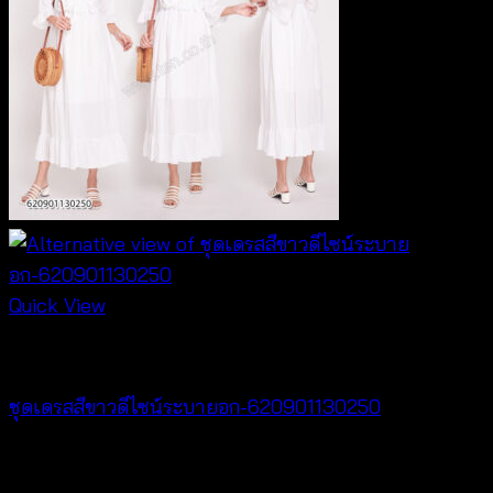
Quick View
Dresses
ชุดเดรสสีขาวดีไซน์ระบายอก-620901130250
฿
500
V