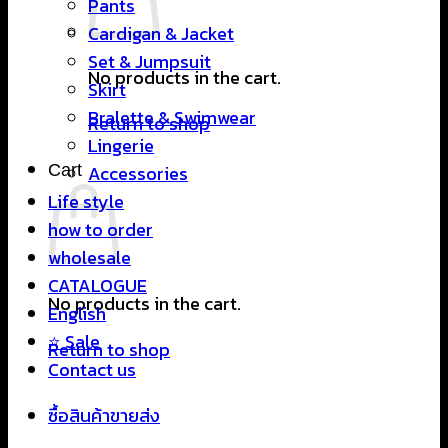
Pants
Cardigan & Jacket
Set & Jumpsuit
No products in the cart.
Skirt
Bralette & Swimwear
Return to shop
Lingerie
Cart
Accessories
Life style
how to order
wholesale
CATALOGUE
No products in the cart.
English
⭐ Sale
Return to shop
Contact us
ซื้อสินค้าขายส่ง