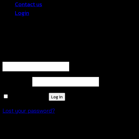
Contact us
Login
Login
Required
Username or email address
*
Required
Password
*
Remember me
Log in
Lost your password?