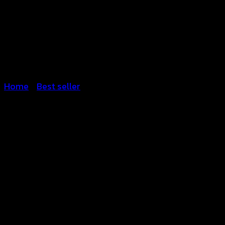
Home
/
Best seller
ชุดเดรสถักโครเชต์ตัว
ยาว-640133080200
฿
400