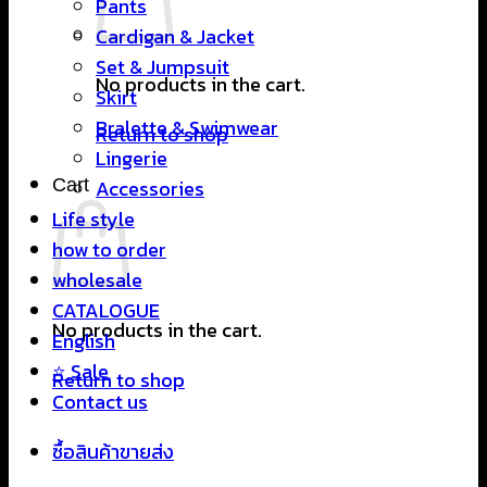
Pants
Cardigan & Jacket
Set & Jumpsuit
No products in the cart.
Skirt
Bralette & Swimwear
Return to shop
Lingerie
Cart
Accessories
Life style
how to order
wholesale
CATALOGUE
No products in the cart.
English
⭐ Sale
Return to shop
Contact us
ซื้อสินค้าขายส่ง