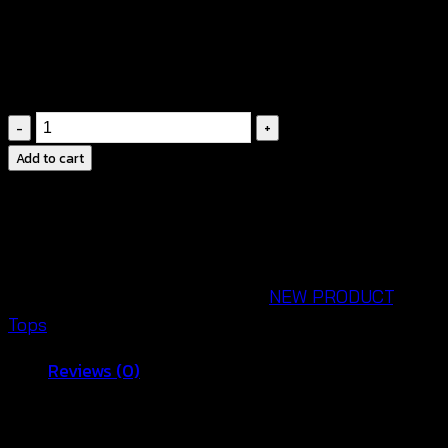
฿
380
ชุด
เด
Add to cart
รส
ฉลุ
ลา
ยก
ราฟฟิค-641101020190
SKU:
641101020190
Categories:
NEW PRODUCT
,
quantity
Tops
Reviews (0)
Reviews