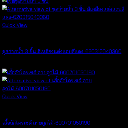
Quick View
Bralette & Swimwear
ชุดว่ายน้ำ 3 ชิ้น สีเหลืองแต่งแถบสีแดง-620315040360
Original
Current
฿
720
฿
159
price
price
was:
is:
฿720.
฿159.
Quick View
NEW PRODUCT
เสื้อถักโครเชต์ ลายลูกไม้-600701050190