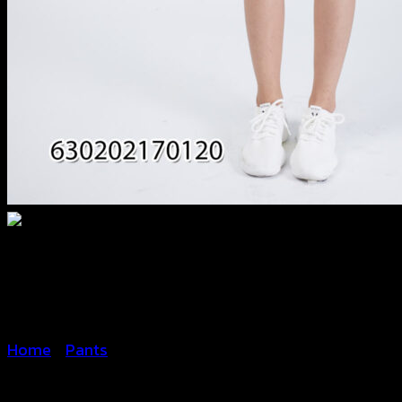
Home
/
Pants