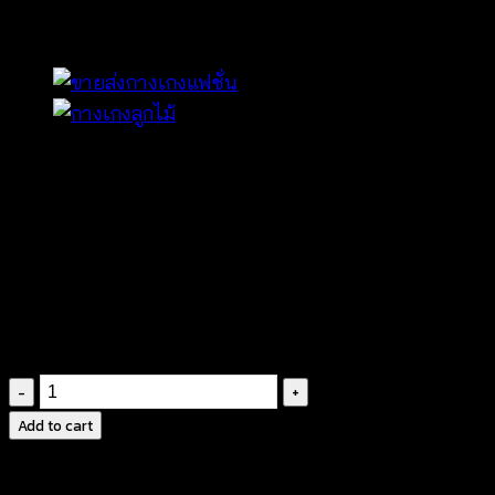
กางเกงขาสั้นลูกไม้-6302021
฿
240
ลายดอกกุหลาย
งายถักประณีต
เย็บบุซับในอย่างดี
ขอบหยักตามลาย
เอวเสริมยางยืด
กางเกง
ขา
Add to cart
สั้น
ลูกไม้-630202170120