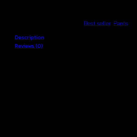
quantity
SKU:
630202170120
Categories:
Best seller
,
Pants
Description
Reviews (0)
เทรนด์แฟชั่นน่ารักๆ ให้ความเป็นสไตล์วินเทจหน่อยๆ เหมาะก
ไซต์ที่ลงตัวกับการออกแบบกางเกงขาสั้น คัตติ้งเป๊ะมากๆ เลย
เอว 24-26 สะโพก 32
สัดส่วนนางแบบ 35-25-35 สูง 169 cm
Reviews
There are no reviews yet.