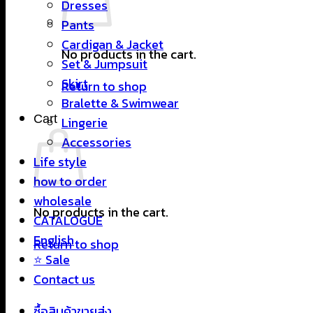
Dresses
Pants
Cardigan & Jacket
No products in the cart.
Set & Jumpsuit
Skirt
Return to shop
Bralette & Swimwear
Cart
Lingerie
Accessories
Life style
how to order
wholesale
No products in the cart.
CATALOGUE
English
Return to shop
⭐ Sale
Contact us
ซื้อสินค้าขายส่ง