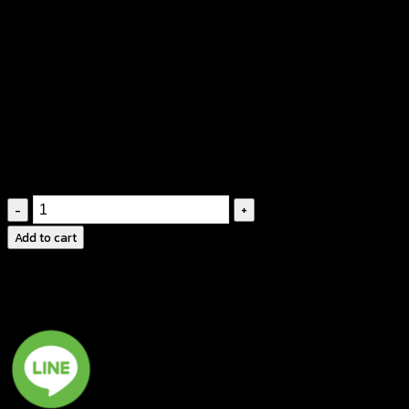
฿
380
คัตติ้งเนี๊ยบ สวยตรงตามแบบ นางแบบใส่ถ่ายจาก
สินค้าจริง
ลายพิมพ์ชัด สวยคม ไม่แตก
ดีไซน์โดดเด่น ไม่ซ้ำแบบใคร มีหลายสีให้เลือก
กางเกง
ขา
Add to cart
ยาว
ลา
ยก
ราฟฟิค-640402030190
quantity