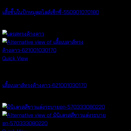
เสื้อชั้นในปักหมุดสไตล์เซ็กซี่-550901070180
฿
360
Quick View
NEW PRODUCT
เสื้อเบลาส์ทรงค้างคาว-621001030170
฿
340