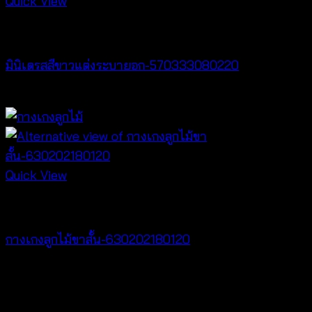
Quick View
Dresses
มินิเดรสสีขาวแต่งระบายอก-570333080220
฿
440
Quick View
NEW PRODUCT
กางเกงลูกไม้ขาสั้น-630202180120
฿
240
V