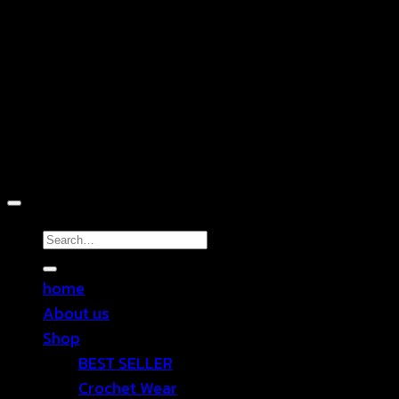
D
Copyright 2026 ©
TEN SHOP
Search
for:
home
About us
Shop
BEST SELLER
Crochet Wear