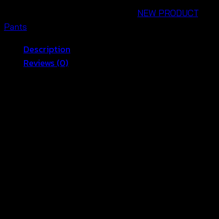
SKU:
640402030190
Categories:
NEW PRODUCT
,
Pants
Description
Reviews (0)
มาต้อนรับซัมเมอร์ไปกับกางเกงลายกราฟฟิคขายาว
กางเกงน่ารักๆสีสันสดใส ที่จะทำให้คุณสดใสรับลมทะเลได้
แบบสมบูรณ์สุดๆ กางเกงขายาวพิมพ์ลายกราฟฟิคเก๋ๆ ที่จะ
เสริมภาพลักษณ์สาวหวานให้กับคุณได้อย่างสมบูรณ์แบบ
เนื้อผ้านิ่ม สวมใส่สบาย ไม่ร้อน ดีไซน์ผูกเอว คัตติ้งเนี๊ยบ
สวยตรงตามแบบ มีหลายสีให้เลือก
Reviews
There are no reviews yet.