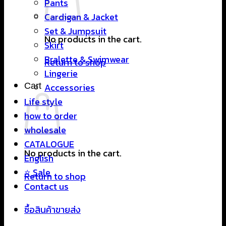
Pants
Cardigan & Jacket
Set & Jumpsuit
No products in the cart.
Skirt
Bralette & Swimwear
Return to shop
Lingerie
Cart
Accessories
Life style
how to order
wholesale
CATALOGUE
No products in the cart.
English
⭐ Sale
Return to shop
Contact us
ซื้อสินค้าขายส่ง