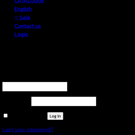
CATALOGUE
English
⭐ Sale
Contact us
Login
Login
Required
Username or email address
*
Required
Password
*
Remember me
Log in
Lost your password?