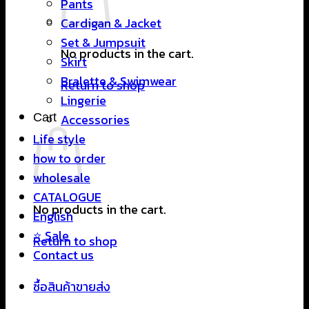
Pants
Cardigan & Jacket
Set & Jumpsuit
No products in the cart.
Skirt
Bralette & Swimwear
Return to shop
Lingerie
Cart
Accessories
Life style
how to order
wholesale
CATALOGUE
No products in the cart.
English
⭐ Sale
Return to shop
Contact us
ซื้อสินค้าขายส่ง