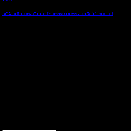
หนีร้อนเที่ยวทะเลกับสไตล์ Summer Dress สวยชิคไม่ตกเทรนด์
ทริปวันหยุดในช่วงหน้าร้อนจะยอมพลาดได้ไงกับแฟชั่น
หน้าร้อน สาว ๆ เตรียมแพ็คกระเป๋าหยิบชุดสวยในตู้ที่ถูกซุก
ไว้รอต้อนรับหน้าร้อนมาใส่กันได้เลย เพราะรับรองว่า
ซัมเมอร์นี้ต้องร้อนระอุยิ่งกว่า กับไอเท็มชุดสไตล์ summer
Dress เพราะการเลือกหยิบไอเท็มเด็ดที่มีอยู่ มามิกซ์แอนด์
แมตซ์ให้ตรงคอนเซปต์ในวันพักร้อนนั้นถือว่าเป็นสิ่งที่สาว ๆ
ควรทำ นอกจากจะตอกย้ำความมั่นใจให้ตัวเองแล้ว เรายัง
สวยทะลุองศาที่ร้อนอบอ้าวได้อีกด้วย ทริปหน้าร้อนนี้
แนะนำกันเลยกับชุดเดรสสำหรับจัดเต็มกับแฟชั่นหน้าร้อน
[...]
13
Mar