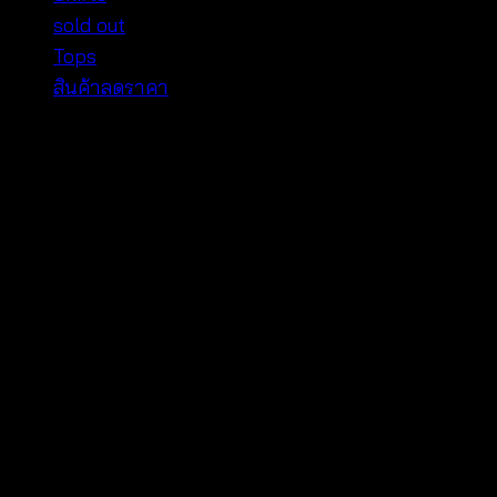
sold out
Tops
สินค้าลดราคา
V