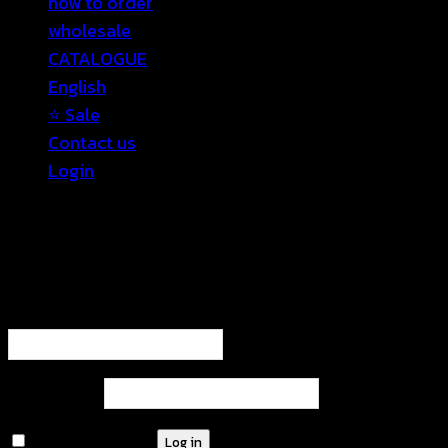
how to order
wholesale
CATALOGUE
English
⭐ Sale
Contact us
Login
Login
Required
Username or email address
*
Required
Password
*
Remember me
Log in