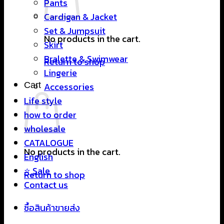
Pants
Cardigan & Jacket
Set & Jumpsuit
No products in the cart.
Skirt
Bralette & Swimwear
Return to shop
Lingerie
Cart
Accessories
Life style
how to order
wholesale
CATALOGUE
No products in the cart.
English
⭐ Sale
Return to shop
Contact us
ซื้อสินค้าขายส่ง