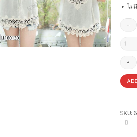
ไม่ม
เสื้อ
ลูกไม้
แขน
กุด-62
quanti
ADD
SKU:
6