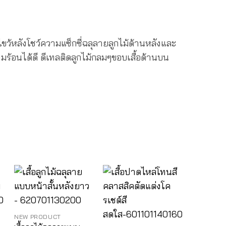
ยไขว้หลังโชว์ความแซ็กซี่ฉลุลายลูกไม้ด้านหลังและ
มร้อนได้ดี ดีเทลติดลูกไม้กลมๆขอบเสื้อด้านบน
NEW PRODUCT
NEW PRO