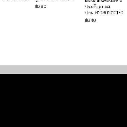
เสื้อถักโครเชต์หลากสี
฿
280
ประดับพู่ปอม
ปอม-610301010170
฿
340