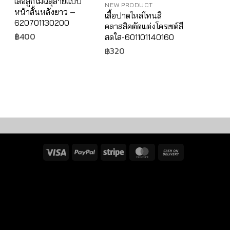
เสื้อลูกไม้ฉลุลายแบบ
เสื้อเบลาส
NEW PRODUCT
หน้าสั้นหลังยาว –
ฉลุลาย
เสื้อปาดไหล่โทนสี
620701130200
ลูกไม้-62
คลาสสิคตัดแต่งโครเชต์สี
฿
400
฿
280
สดใส-601101140160
฿
320
Visa
PayPal
Stripe
MasterCard
Cash
On
Delivery