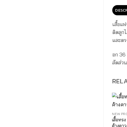
DESCR
เสื้อแฟ
ติดลูก
และตรงก
อก 36 น
สัดส่ว
REL
NEW PR
เสื้อทรง
ค้างคา