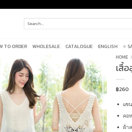
Search
for:
W TO ORDER
WHOLESALE
CATALOGUE
ENGLISH
⭐ S
HOME
เสื้
฿
260
แขน
คอทร
ผ้า