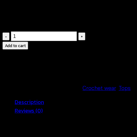
ตกแต่งปอมปอมหลากสี
ตัดต่อถักโครเชต์แบบแน่นงานประณีตสวย
ไม่มีซับใน
เสื้อ
ถัก
Add to cart
โค
รเชต์
แขน
กุด-610101040140
quantity
SKU:
610101040140
Categories:
Crochet wear
,
Tops
Description
Reviews (0)
เสื้อถักโครเชต์สไตล์ซัมเมอ
ร์ ตัวนี้เหมาะสำหรับใส่ไปทะเลมากๆ
ประดับปอมปอมสีสันสดใส ตัดต่อกับผ้าคอตตอนเนื้อโปร่งบา