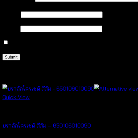
Name
*
Email
*
Save my name, email, and website in this browser 
Related products
Quick View
Bralette & Swimwear
บราถักโครเชต์ สีส้ม – 650106010090