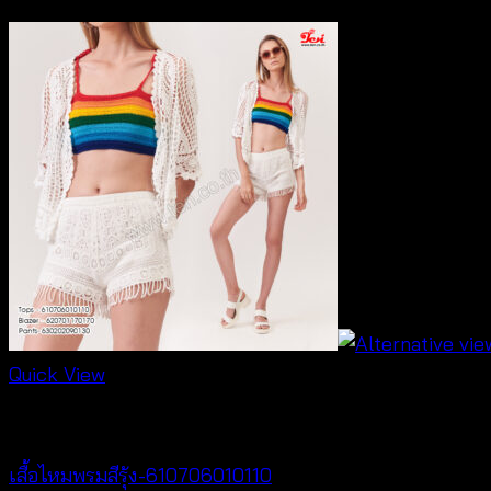
Price
฿
180
–
฿
220
range:
฿180
through
฿220
Quick View
Crochet wear
เสื้อไหมพรมสีรุ้ง-610706010110