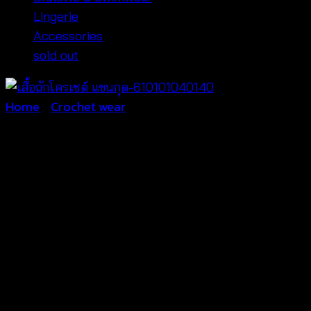
Lingerie
Accessories
sold out
Home
/
Crochet wear
เสื้อถักโครเชต์ แขนกุด-6101
฿
280
ใส่คลุมชุดบิกินีหรือใส่เป็นเสื้อ
เนื้อผ้า Cotton 100%