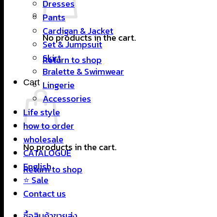
Dresses
Pants
Cardigan & Jacket
No products in the cart.
Set & Jumpsuit
Skirt
Return to shop
Bralette & Swimwear
Cart
Lingerie
Accessories
Life style
how to order
wholesale
No products in the cart.
CATALOGUE
English
Return to shop
⭐ Sale
Contact us
ซื้อสินค้าขายส่ง