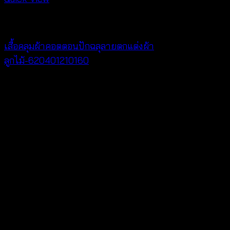
Cardigan & Jacket
เสื้อคลุมผ้าคอตตอนปักฉลุลายตกแต่งผ้า
ลูกไม้-620401210160
฿
320
V