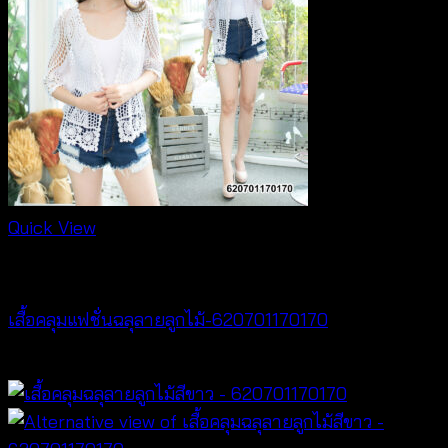
Quick View
Cardigan & Jacket
เสื้อคลุมแฟชั่นฉลุลายลูกไม้-620701170170
฿
340