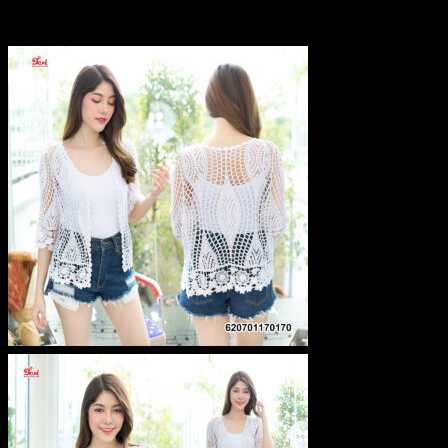
฿
360