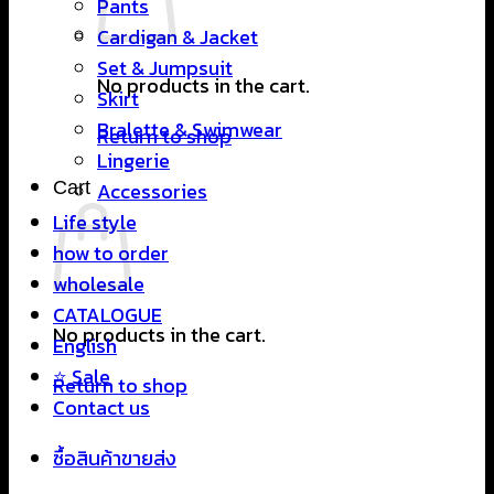
Pants
Cardigan & Jacket
Set & Jumpsuit
No products in the cart.
Skirt
Bralette & Swimwear
Return to shop
Lingerie
Cart
Accessories
Life style
how to order
wholesale
CATALOGUE
No products in the cart.
English
⭐ Sale
Return to shop
Contact us
ซื้อสินค้าขายส่ง