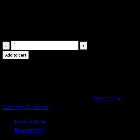
ปักประดับลูกไม้
แขนยาว
สายผูกโบว์ข้างหน้า
ไม่มีซับใน
เสื้อ
คลุม
Add to cart
ตัว
ยาว
ลาย
ข้าวหลาม
ตัด-650301080220
SKU:
600501030220-B
Categories:
Best seller
,
quantity
Cardigan & Jacket
Description
Reviews (0)