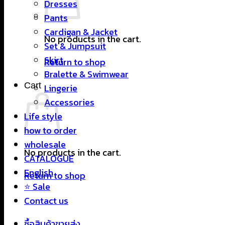
Dresses
Pants
Cardigan & Jacket
No products in the cart.
Set & Jumpsuit
Skirt
Return to shop
Bralette & Swimwear
Cart
Lingerie
Accessories
Life style
how to order
wholesale
No products in the cart.
CATALOGUE
English
Return to shop
⭐ Sale
Contact us
ซื้อสินค้าขายส่ง