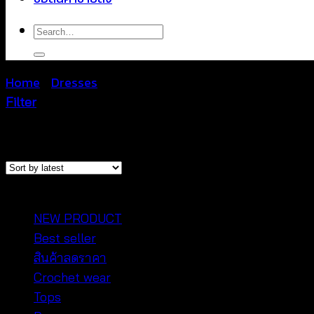
Search
for:
Home
/
Dresses
/
Page 31
Filter
Sorted
Showing 361–372 of 516 results
by
latest
หมวดหมู่สินค้า
NEW PRODUCT
Best seller
สินค้าลดราคา
Crochet wear
Tops