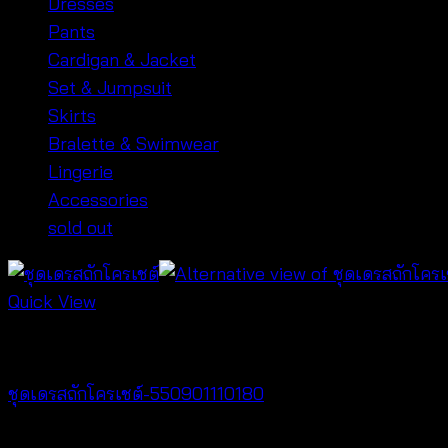
Dresses
Pants
Cardigan & Jacket
Set & Jumpsuit
Skirts
Bralette & Swimwear
Lingerie
Accessories
sold out
Quick View
Best seller
ชุดเดรสถักโครเชต์-550901110180
฿
360