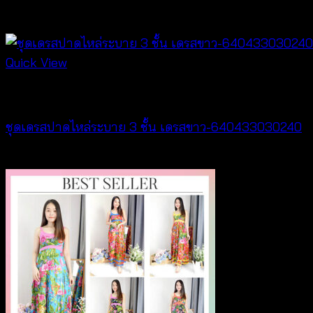
฿
560
Quick View
Dresses
ชุดเดรสปาดไหล่ระบาย 3 ชั้น เดรสขาว-640433030240
฿
480