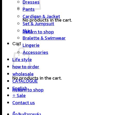
Dresses
Pants
Cardigan & Jacket
No products in the cart.
Set & Jumpsuit
Skirt
Return to shop
Bralette & Swimwear
Cart
Lingerie
Accessories
Life style
how to order
wholesale
No products in the cart.
CATALOGUE
English
Return to shop
⭐ Sale
Contact us
ซื้อสินค้าขายส่ง