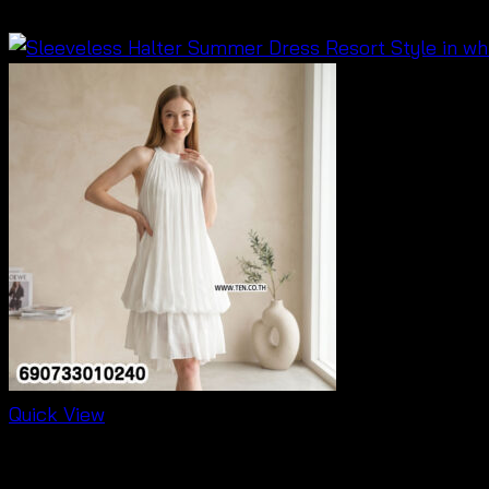
฿
500
Quick View
Dresses