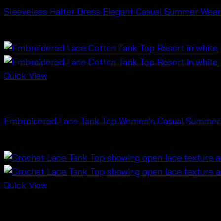
Sleeveless Halter Dress Elegant Casual Summer Wear 
฿
480
Quick View
NEW PRODUCT
Embroidered Lace Tank Top Women’s Casual Summer Blou
฿
260
Quick View
Bralette & Swimwear