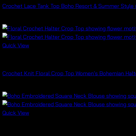
Crochet Lace Tank Top Boho Resort & Summer Style เสื้
฿
280
Quick View
Bralette & Swimwear
Crochet Knit Floral Crop Top Women’s Bohemian Halte
฿
180
Quick View
NEW PRODUCT