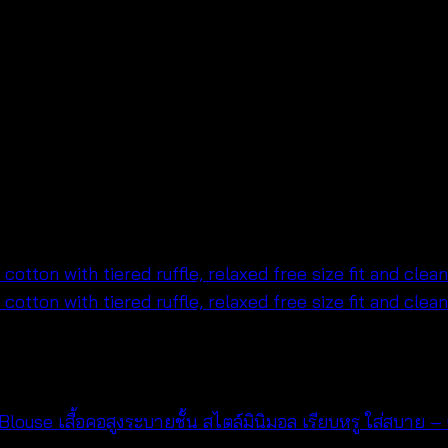
louse เสื้อคอสูงระบายชั้น สไตล์มินิมอล เรียบหรู ใส่สบา