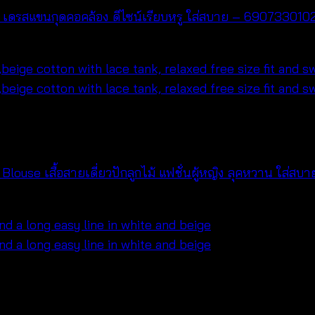
เดรสแขนกุดคอคล้อง ดีไซน์เรียบหรู ใส่สบาย – 690733010
se เสื้อสายเดี่ยวปักลูกไม้ แฟชั่นผู้หญิง ลุคหวาน ใส่ส