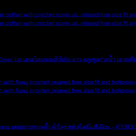
over-Up เดรสไหมพรมถักโปร่ง ยาว คลุมชุดว่ายน้ำ เดรสเท
ss เดรสยาวทรงพลิ้ว ถักโครเชต์ สไตล์โบฮีเมียน – 67083