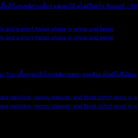
อถักโครเชต์สายเดี่ยว แต่งลูกไม้ สไตล์รีสอร์ท ซัมเมอร์ –
r Top เสื้อครอปถักโครเชต์ลายดอก คอคล้อง สไตล์โบฮีเมี