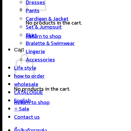
Dresses
Pants
Cardigan & Jacket
No products in the cart.
Set & Jumpsuit
Skirt
Return to shop
Bralette & Swimwear
Cart
Lingerie
Accessories
Life style
how to order
wholesale
No products in the cart.
CATALOGUE
English
Return to shop
⭐ Sale
Contact us
ซื้อสินค้าขายส่ง