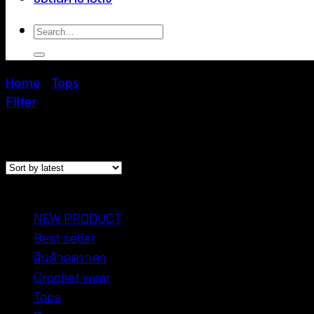
Search
for:
Home
/
Tops
/
Page 5
Filter
Sorted
Showing 49–60 of 1071 results
by
latest
หมวดหมู่สินค้า
NEW PRODUCT
Best seller
สินค้าลดราคา
Crochet wear
Tops