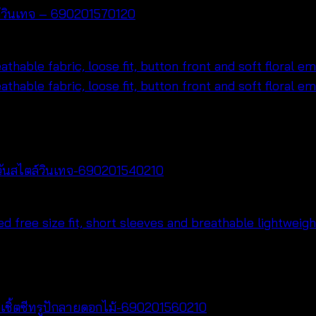
ล์วินเทจ – 690201570120
ะวันสไตล์วินเทจ-690201540210
ชิ้ตซีทรูปักลายดอกไม้-690201560210