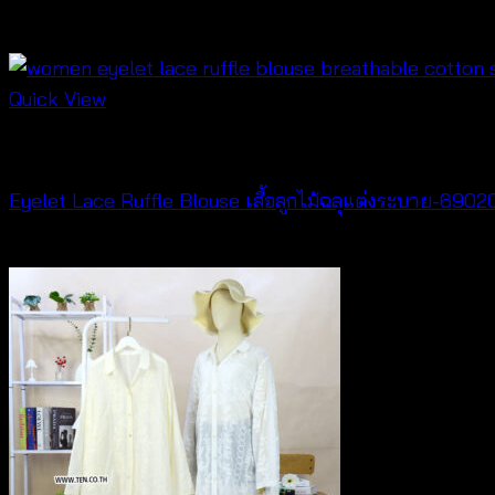
฿
420
Quick View
Cardigan & Jacket
Eyelet Lace Ruffle Blouse เสื้อลูกไม้ฉลุแต่งระบาย-69
฿
460