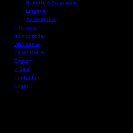
Bralette & Swimwear
Lingerie
Accessories
Life style
how to order
wholesale
CATALOGUE
English
⭐ Sale
Contact us
Login
Login
Required
Username or email address
*