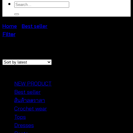
Search
for:
Home
/
Best seller
/
Page 44
Filter
Sorted
Showing 517–526 of 526 results
by
latest
หมวดหมู่สินค้า
NEW PRODUCT
Best seller
สินค้าลดราคา
Crochet wear
Tops
Dresses