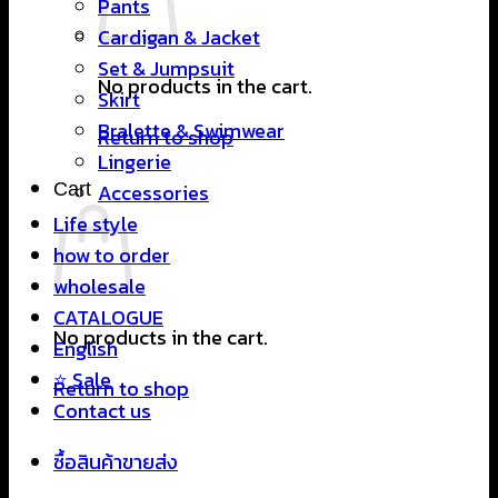
Pants
Cardigan & Jacket
Set & Jumpsuit
No products in the cart.
Skirt
Bralette & Swimwear
Return to shop
Lingerie
Cart
Accessories
Life style
how to order
wholesale
CATALOGUE
No products in the cart.
English
⭐ Sale
Return to shop
Contact us
ซื้อสินค้าขายส่ง