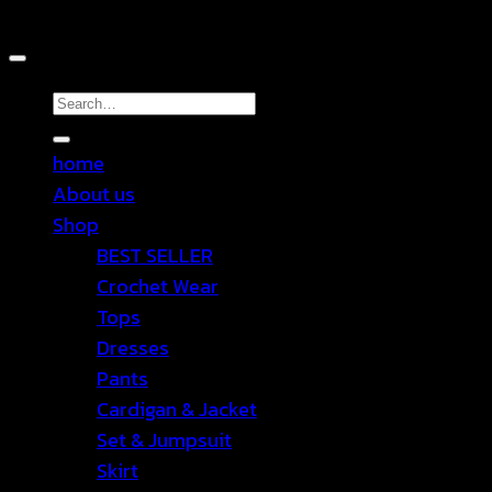
Copyright 2026 ©
TEN SHOP
Search
for:
home
About us
Shop
BEST SELLER
Crochet Wear
Tops
Dresses
Pants
Cardigan & Jacket
Set & Jumpsuit
Skirt