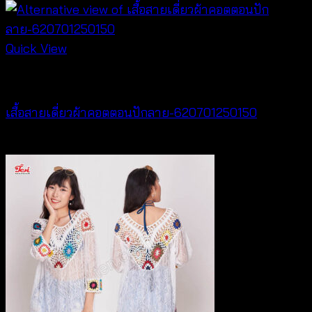
Quick View
Best seller
เสื้อสายเดี่ยวผ้าคอตตอนปักลาย-620701250150
฿
300